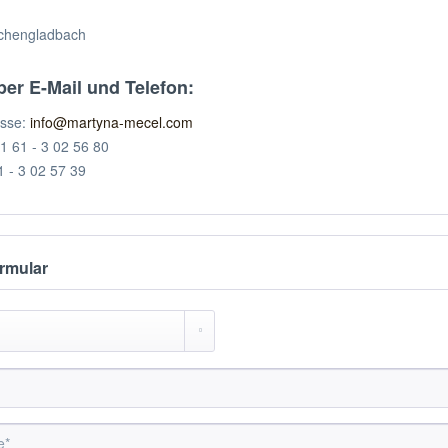
chengladbach
per E-Mail und Telefon:
esse:
info@martyna-mecel.com
21 61 - 3 02 56 80
1 - 3 02 57 39
rmular