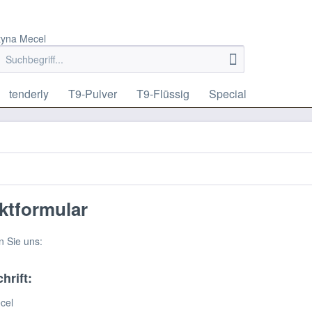
tyna Mecel
tenderly
T9-Pulver
T9-Flüssig
Special
ktformular
n Sie uns:
hrift:
cel